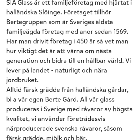
SIA Glass är ett familjeföretag med hjärtat i
halländska Slöinge. Företaget tillhör
Bertegruppen som är Sveriges äldsta
familjeägda företag med anor sedan 1569.
Har man drivit företag i 450 år så vet man
hur viktigt det är att värna om nästa
generation och bidra till en hållbar värld. Vi
lever på landet - naturligt och nära
jordbruket.
Alltid färsk grädde från halländska gårdar,
bl a vår egen Berte Gård. All vår glass
produceras i Sverige med råvaror av högsta
kvalitet, vi använder företrädesvis
närproducerade svenska råvaror, såsom
färsk grädde, mjölk och bär.